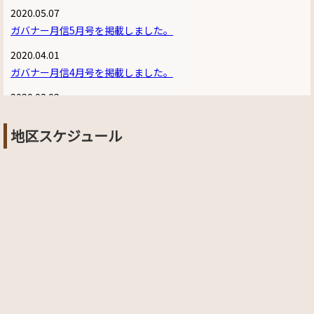
2020.05.07
ガバナー月信5月号を掲載しました。
2020.04.01
ガバナー月信4月号を掲載しました。
2020.03.02
ガバナー月信3月号を掲載しました。
地区スケジュール
2020.02.26
新型コロナウイルスの対応及び咳エチケット(厚生省)
2020.02.26
財団補助金管理セミナー(2月24日) 延期のお知らせ
2020.02.26
第38回青少年・RYLA研修セミナー(3月20日～22日) 中止のお知ら
せ
2020.02.03
ガバナー月信2月号を掲載しました。