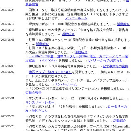
際親善奨学生 第１回 合同オリエンテーション」を掲載しました。→
委
員会報告
2005/06/24
・国際ロータリー取扱分送金明細書の書式が新しくなりましたので、人
頭分担金、資料代の送金後、送金明細書をＦＡＸでお送り下さいますよ
うお願い申し上げます。→
メンバールーム
2005/06/16
・堺おおいずみＲＣ 1000回記念例会週報を掲載しました。→
活動紹介
2005/06/13
・岸和田東ＲＣの次世代フォーラム「未来を拓く高校生会議」に報告書
を追加掲載しました。→
活動紹介
2005/06/08
・打田ＲＣの国際ロータリー100周年記念事業に報告書を追加掲載しまし
た。→
活動紹介
・打田ＲＣ「抹茶席の作法」体験、「打田RC杯那賀郡奨学生バレーボー
ル大会」実施を掲載しました。→
活動紹介
・
［2006-2007年度 国際ロータリー第2640地区 ガバナーノミニー確
定宣言］（PDF 554k）
を掲載しました。→
ガバナーからのお知らせ
2005/06/03
・和歌山西ＲＣ３０周年例会写真を掲載しました。→
記念事業等の案内
2005/06/02
・
地区クラブ一覧表（PDF23k）
を更新しました。（御坊東ＲＣのメール
アドレスが変更になりました。
また、上記により事務局メールアドレス一覧、メイクアップ連絡メール
を更新しました。→
メンバールーム
・「2005～2006年度派遣学生オリエンテーション」を掲載しました。→
委員会報告
2005/05/31
・マンスリー・レター Ｎｏ．12 （2005.6月号）を掲載しました。→
マンスリー・レター
・「友」地区だより 「6月号報告」を掲載しました。→
ロータリーの
友・地区だより
2005/05/26
・羽衣ＲＣ クラブ世界社会奉仕活動報告『フィリピンの小さな島で医
療活動 メディカルミッションへ参加』を掲載しました。→
活動紹介
2005/05/23
・羽衣ＲＣが、シカゴでの国際大会開催中、ブースNo.359『Microcredits
for Single Mothers』として展示場で、ＷＣＳ活動報告を展示致します。