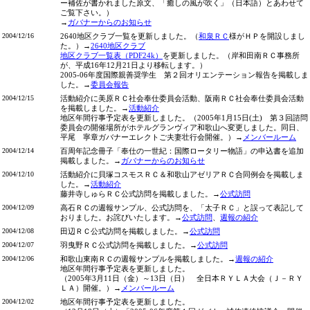
ー補佐が書かれました原文、「癒しの風が吹く」（日本語）とあわせて
ご覧下さい。）
→
ガバナーからのお知らせ
2004/12/16
2640地区クラブ一覧を更新しました。（
和泉ＲＣ
様がＨＰを開設しまし
た。）→
2640地区クラブ
地区クラブ一覧表（PDF24k）
を更新しました。（岸和田南ＲＣ事務所
が、平成16年12月21日より移転します。）
2005-06年度国際親善奨学生 第２回オリエンテーション報告を掲載しま
した。→
委員会報告
2004/12/15
活動紹介に美原ＲＣ社会奉仕委員会活動、阪南ＲＣ社会奉仕委員会活動
を掲載しました。→
活動紹介
地区年間行事予定表を更新しました。（2005年1月15日(土) 第３回諮問
委員会の開催場所がホテルグランヴィア和歌山へ変更しました。同日、
平尾 寧章ガバナーエレクトご夫妻壮行会開催。）→
メンバールーム
2004/12/14
百周年記念冊子「奉仕の一世紀：国際ロータリー物語」の申込書を追加
掲載しました。→
ガバナーからのお知らせ
2004/12/10
活動紹介に貝塚コスモスＲＣ＆和歌山アゼリアＲＣ合同例会を掲載しま
した。→
活動紹介
藤井寺しゅらＲＣ公式訪問を掲載しました。→
公式訪問
2004/12/09
高石ＲＣの週報サンプル、公式訪問を、「太子ＲＣ」と誤って表記して
おりました。お詫びいたします。→
公式訪問
、
週報の紹介
2004/12/08
田辺ＲＣ公式訪問を掲載しました。→
公式訪問
2004/12/07
羽曳野ＲＣ公式訪問を掲載しました。→
公式訪問
2004/12/06
和歌山東南ＲＣの週報サンプルを掲載しました。→
週報の紹介
地区年間行事予定表を更新しました。
（2005年3月11日（金）～13日（日） 全日本ＲＹＬＡ大会（Ｊ－ＲＹ
ＬＡ）開催。）→
メンバールーム
2004/12/02
地区年間行事予定表を更新しました。