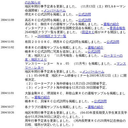
のお知らせ
地区年間行事予定表を更新しました。 （11月13日（土）RYLAキーマン
会議開催）→
メンバールーム
堺北ＲＣ公式訪問を掲載しました。→
公式訪問
2004/11/09
高石ＲＣ公式訪問を掲載しました。→
公式訪問
高石ＲＣ、御坊ＲＣの週報サンプルを掲載しました。→
週報の紹介
インターアクト・米山奨学生国際交流会を掲載しました。→
委員会報告
2640地区クラブ一覧を更新しました。（
田辺ＲＣ
様がＨＰを開設しまし
た。）→
2640地区クラブ一覧
2004/11/05
有田２０００ＲＣ、堺西ＲＣ公式訪問を掲載しました。→
公式訪問
2004/11/02
串本ＲＣの週報サンプルを掲載しました。→
週報の紹介
橋本ＲＣ公式訪問に写真を追加しました。→
公式訪問
「友」地区だより 「11月号報告」を掲載しました。→
ロータリーの
友・地区だより
マンスリー・レター Ｎｏ．05 （11月号）を掲載しました。→
マンス
リー・レター
地区年間行事予定表を更新しました。 →
メンバールーム
（１）05-06年度 地区チーム研修セミナーを2005年3月12日（土）に開
催決定。
（２）ローターアクト海外研修を11月25日-29日開催予定。
（３）インターアクト海外研修を12月25日-30日開催予定。
2004/11/01
大阪金剛ＲＣ、堺清陵ＲＣ、和歌山東ＲＣの週報サンプルを掲載しまし
た。→
週報の紹介
橋本ＲＣ、貝塚ＲＣ公式訪問を掲載しました。→
公式訪問
2004/10/27
各クラブの週報サンプルを掲載しました。→
週報の紹介
2004/10/26
地区年間行事予定表を更新しました。（04-05年度長期受入学生東京見学
会が11月29&30日に決定いたしました。）
周年行事予定表を更新しました。（河内長野東ＲＣの20周年記念例会の
日程、場所が決定いたしました。）