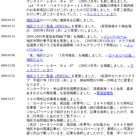
マンスリー・レター Ｎｏ．07 （2005.1月号）を差し替えました。
（p4「ＰＨＦ・ベネファクター（１１月分）」に掲載の堺南ＲＣ堀内様
のお名前表記に誤りがございましたので訂正致しました。大変ご迷惑お
かけし申し訳ございませんでした。）→
マンスリー・レター
2005/01/15
地区大会
のページ内に連絡先を記載しました。
2005/01/13
地区クラブ一覧表（PDF25k）
を更新しました。（富田林南ＲＣ例会場
が、2005年1月6日（木）より変更いたしました。）
2005/01/12
2004-2005年度送金明細(下期）を掲載しました。→
メンバールーム
地区年間行事予定表を更新しました。（2005年2月12日(土) クラブ会長
会議第２回クラブ会長会議開催（ホテルグランヴィア和歌山））→
メン
バールーム
2005/01/06
「友」地区だより 「1月号報告」を掲載しました。→
ロータリーの友・
地区だより
2004/12/28
マンスリー・レター Ｎｏ．07 （2005.1月号）を掲載しました。→
マ
ンスリー・レター
2004/12/22
地区クラブ一覧表（PDF23k）
を更新しました。（松原中ロータリークラ
ブ 平成17年.1月12日（水）より 例会時間が19時～20時までに変更と
なります。）
インターアクト・米山奨学生国際交流会に「清風南海ＩＡＣ会長 森本
あすかさんの報告書」を追加掲載しました。→
委員会報告
2004/12/17
１００周年記念事業を掲載しました。
（「ロータリーの友」英語版（冬季号）に、２６４０地区１００周年記
念事業「ロータリー１００年のもり森林（緑の孫基金の森）」が16ペー
ジから17ページまで紹介されております。記事を抜粋しましたので、原
文（日本語）とあわせてご覧下さい。）
地区大会関連記事を掲載しました。
（先日「ロータリーの友」英語版（冬季号）が出版され、２６４０地区
地区大会の関連記事が、12ページから15ページまで、素晴らしい写真が
盛り沢山で載っています。記事を抜粋しましたので、見臺 洋一ガバナ