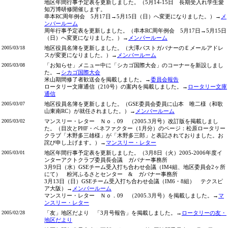
地区年間行事予定表を更新しました。（5月14-15日 長期受入れ学生愛
知万博研修開催します。
串本RC周年例会 5月17日→5月15日（日）へ変更になりました。）→
メ
ンバールーム
周年行事予定表を更新しました。（串本RC周年例会 5月17日→5月15日
（日）へ変更になりました。）→
メンバールーム
2005/03/18
地区役員名簿を更新しました。（大澤パストガバナーのＥメールアドレ
スが変更になりました。）→
メンバールーム
2005/03/08
「お知らせ」メニュー中に「シカゴ国際大会」のコーナーを新設しまし
た。→
シカゴ国際大会
米山期間修了者歓送会を掲載しました。→
委員会報告
ロータリー文庫通信（210号）の案内を掲載しました。→
ロータリー文庫
通信
2005/03/07
地区役員名簿を更新しました。（GSE委員会委員に山本 唯二様（和歌
山東南RC）が就任されました。）→
メンバールーム
2005/03/02
マンスリー・レター Ｎｏ．09 （2005.3月号）改訂版を掲載しまし
た。（目次とPHF・ベネファクター（1月分）のページ：松原ロータリー
クラブ「木野多三雄様」が「木野多三郎」と表記されておりました。お
詫び申し上げます。）→
マンスリー・レター
2005/03/01
地区年間行事予定表を更新しました。（3月8日（火）2005-2006年度イ
ンターアクトクラブ委員長会議 ガバナー事務所
3月9日（水）GSEチーム受入打ち合わせ会議（IM4組、地区委員会2ヶ所
にて） 粉河ふるさとセンター & ガバナー事務所
3月13日（日）GSEチーム受入打ち合わせ会議（IM6・8組） テクスピ
ア大阪）→
メンバールーム
マンスリー・レター Ｎｏ．09 （2005.3月号）を掲載しました。→
マ
ンスリー・レター
2005/02/28
「友」地区だより 「3月号報告」を掲載しました。→
ロータリーの友・
地区だより