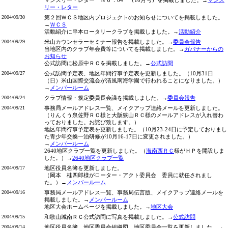
マンスリー・レター Ｎｏ．04 （10月号）を掲載しました。→
マンス
リー・レター
2004/09/30
第２回ＷＣＳ地区内プロジェクトのお知らせについてを掲載しました。
→
ＷＣＳ
活動紹介に串本ロータリークラブを掲載しました。→
活動紹介
2004/09/29
米山カウンセラーセミナー報告を掲載しました。→
委員会報告
当地区内のクラブ年会費等についてを掲載しました。→
ガバナーからの
お知らせ
公式訪問に松原中ＲＣを掲載しました。→
公式訪問
2004/09/27
公式訪問予定表、地区年間行事予定表を更新しました。（10月31日
（日）米山国際交流会が清風南海学園で行われることになりました。）
→
メンバールーム
2004/09/24
クラブ情報・規定委員長会議を掲載しました。→
委員会報告
2004/09/21
事務局メールアドレス一覧、メイクアップ連絡メールを更新しました。
（りんくう泉佐野ＲＣ様と大阪狭山ＲＣ様のメールアドレスが入れ替わ
っておりました。お詫び致します。）
地区年間行事予定表を更新しました。（10月23-24日に予定しておりまし
た青少年交換一泊研修が10月16-17日に変更されました。）
→
メンバールーム
2640地区クラブ一覧を更新しました。（
海南西ＲＣ
様がＨＰを開設しま
した。）→
2640地区クラブ一覧
2004/09/17
地区役員名簿を更新しました。
（岡本 桂四郎様がローター・アクト委員会 委員に就任されまし
た。）→
メンバールーム
2004/09/16
事務局メールアドレス一覧、事務局伝言版、メイクアップ連絡メールを
掲載しました。→
メンバールーム
地区大会ホームページを掲載しました。→
地区大会
2004/09/15
和歌山城南ＲＣ公式訪問に写真を掲載しました。→
公式訪問
2004/09/14
地区役員名簿、地区委員会組織図、地区委員会一覧を更新しました。→