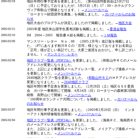
2005/02/18
地区年間行事予定表を更新しました。（第4回諮問委員会は3月27日
（日）に予定しておりましたが、3月21日（月）17：00～ホテルグラン
ヴィア和歌山で開催となります。）→
メンバールーム
「ロータリー財団奨学生募集」を掲載しました。→
ガバナーからのお知
らせ
地区大会のプログラムが決定しましたので掲載しました。→
地区大会
2005/02/15
2005年度 地区米山奨学生選考試験を掲載しました。→
委員会報告
2005/02/10
IM 2004～2005 報告書４組を掲載しました。→
ＩＭ報告
2005/02/09
マンスリー・レター Ｎｏ．08 （2005.2月号）改訂版を掲載しまし
た。（P7にあります粉川ＲＣの「庄司」様となっておりますお名前は
「正司」様が正しい表記でした。大変ご迷惑をおかけし、申し訳ござい
ません。）→
マンスリー・レター
2005/02/08
地区クラブ一覧表（PDF25k）
を更新しました。（和歌山中ＲＣのメール
アドレスが変更になりました。
また、上記により事務局メールアドレス一覧、メイクアップ連絡メール
を更新しました。→
メンバールーム
2640地区クラブ一覧を更新しました。（
和歌山中ＲＣ
のＨＰアドレスが
変更になりました。）→
2640地区クラブ
地区年間行事予定表を更新しました。（2月28日（土）地区ＧＳＥ委員
会 ガバナー事務所にて開催、4月24日（日）ロータリーの森林第2回植
樹祭 高野山にて開催）→
メンバールーム
「100周年ボランティア月間について」を掲載しました。→
ガバナーから
のお知らせ
2005/02/07
地区年間行事予定表を更新しました。（2005年2月20日（日） インタ
ーアクト海外研修報告会開催）→
メンバールーム
2005/02/04
地区クラブ一覧表（PDF24k）
を更新しました。（海南ＲＣ、海南西ＲＣ
のメールアドレスが変更になりました。
また、上記により事務局メールアドレス一覧、メイクアップ連絡メール
を更新しました。→
メンバールーム