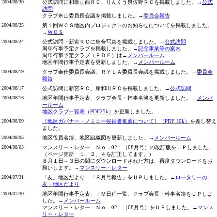
2004/08/30
公式訪問に和歌山西ＲＣ、りんくう泉佐野ＲＣを掲載しました。→
公式
訪問
クラブ米山委員長会議を掲載しました。→
委員会報告
2004/08/25
第１回ＷＣＳ地区内プロジェクトのお知らせについてを掲載しました。
→
ＷＣＳ
2004/08/24
公式訪問・新宮ＲＣに集合写真を掲載しました。→
公式訪問
周年行事予定クラブを掲載しました。→
記念事業等の案内
周年行事予定クラブ（ＰＤＦ）は→
メンバールーム
地区年間行事予定表を更新しました。→
メンバールーム
2004/08/19
クラブ奉仕委員長会議、ＲＹＬＡ委員長会議を掲載しました。→
委員会
報告
2004/08/17
公式訪問に新宮ＲＣ、岸和田ＲＣを掲載しました。→
公式訪問
2004/08/16
地区年間行事予定表、クラブ会長・幹事名簿を更新しました。→
メンバ
ールーム
地区クラブ一覧表（PDF25k）
を更新しました。
2004/08/09
［地区ガバナー・ノミニー候補者推薦について］（PDF 10k）
を差し替え
ました。
2004/08/05
地区役員名簿、地区組織図を更新しました。→
メンバールーム
2004/08/03
マンスリー・レター Ｎｏ．02 （08月号）の改訂版をＵＰしました。
（ページ箇所 １、２、４を訂正してます。）
８月１日～３日の間にダウンロードされた方は、再度ダウンロードをお
願いします。→
マンスリー・レター
2004/07/31
「友」地区だより 「８月号報告」をＵＰしました。→
ロータリーの
友・地区だより
2004/07/30
地区年間行事予定表、ＩＭ日程一覧、クラブ会長・幹事名簿をＵＰしま
した。→
メンバールーム
マンスリー・レター Ｎｏ．02 （08月号）をＵＰしました。→
マンス
リー・レター