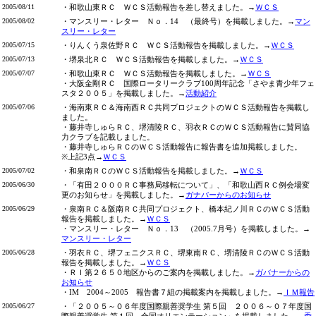
2005/08/11
・和歌山東ＲＣ ＷＣＳ活動報告を差し替えました。→
ＷＣＳ
2005/08/02
・マンスリー・レター Ｎｏ．14 （最終号）を掲載しました。→
マン
スリー・レター
2005/07/15
・りんくう泉佐野ＲＣ ＷＣＳ活動報告を掲載しました。→
ＷＣＳ
2005/07/13
・堺泉北ＲＣ ＷＣＳ活動報告を掲載しました。→
ＷＣＳ
2005/07/07
・和歌山東ＲＣ ＷＣＳ活動報告を掲載しました。→
ＷＣＳ
・大阪金剛ＲＣ 国際ロータリークラブ100周年記念「さやま青少年フェ
スタ２００５」を掲載しました。→
活動紹介
2005/07/06
・海南東ＲＣ＆海南西ＲＣ共同プロジェクトのＷＣＳ活動報告を掲載し
ました。
・藤井寺しゅらＲＣ、堺清陵ＲＣ、羽衣ＲＣのＷＣＳ活動報告に賛同協
力クラブを記載しました。
・藤井寺しゅらＲＣのＷＣＳ活動報告に報告書を追加掲載しました。
※上記3点→
ＷＣＳ
2005/07/02
・和泉南ＲＣのＷＣＳ活動報告を掲載しました。→
ＷＣＳ
2005/06/30
・「有田２０００ＲＣ事務局移転について」、「和歌山西ＲＣ例会場変
更のお知らせ」を掲載しました。→
ガナバーからのお知らせ
2005/06/29
・泉南ＲＣ＆阪南ＲＣ共同プロジェクト、橋本紀ノ川ＲＣのＷＣＳ活動
報告を掲載しました。→
ＷＣＳ
・マンスリー・レター Ｎｏ．13 （2005.7月号）を掲載しました。→
マンスリー・レター
2005/06/28
・羽衣ＲＣ、堺フェニクスＲＣ、堺東南ＲＣ、堺清陵ＲＣのＷＣＳ活動
報告を掲載しました。→
ＷＣＳ
・ＲＩ第２６５０地区からのご案内を掲載しました。→
ガバナーからの
お知らせ
・IM 2004～2005 報告書７組の掲載案内を掲載しました。→
ＩＭ報告
2005/06/27
・「２００５～０６年度国際親善奨学生 第５回 ２００６～０７年度国