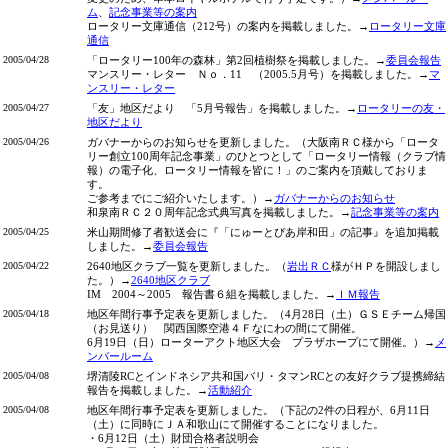
ム
、
記念事業等の案内
ロータリー文庫通信（212号）の案内を掲載しました。→
ロータリー文庫
通信
2005/04/28
「ロータリー100年の森林」第2回植樹祭を掲載しました。→
委員会報告
マンスリー・レター Ｎｏ．11 （2005.5月号）を掲載しました。→
マ
ンスリー・レター
2005/04/27
「友」地区だより 「5月号報告」を掲載しました。→
ロータリーの友・
地区だより
2005/04/26
ガバナーからのお知らせを更新しました。（大阪南ＲＣ様から「ロータ
リー創立100周年記念事業」のひとつとして「ロータリー情報（クラブ情
報）の電子化、ロータリー情報を皆に！」のご案内を頂戴しておりま
す。
ご参考までにご紹介いたします。）→
ガバナーからのお知らせ
和泉南ＲＣ２０周年記念式典写真を掲載しました。→
記念事業等の案内
2005/04/25
米山期間修了者歓送会に『「にゅーとぴあ岸和田」の記事』を追加掲載
しました。→
委員会報告
2005/04/22
2640地区クラブ一覧を更新しました。（
岩出ＲＣ
様がＨＰを開設しまし
た。）→
2640地区クラブ
IM 2004～2005 報告書６組を掲載しました。→
ＩＭ報告
2005/04/18
地区年間行事予定表を更新しました。（4月28日（土）ＧＳＥチーム帰国
（お見送り） 関西国際空港４Ｆなにわの間にて開催。
6月19日（日）ローターアクト地区大会 プラザホープにて開催。）→
メ
ンバールーム
2005/04/08
堺清陵RCとインドネシア共和国バリ・タマンRCとの友好クラブ提携締結
報告を掲載しました。→
活動紹介
2005/04/08
地区年間行事予定表を更新しました。（下記の2件の日程が、6月11日
（土）に同時にＪＡ和歌山にて開催することになりました。
・6月12日（土）財団合格者説明会