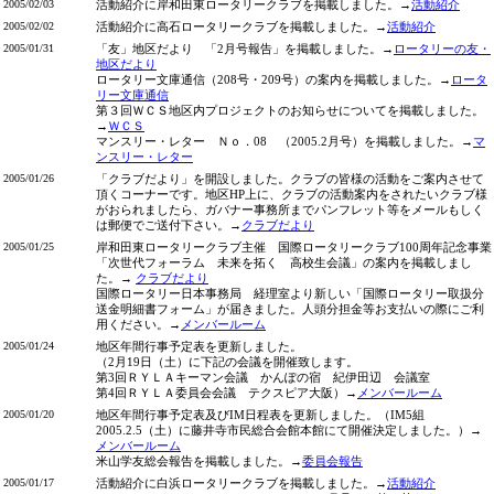
2005/02/03
活動紹介に岸和田東ロータリークラブを掲載しました。→
活動紹介
2005/02/02
活動紹介に高石ロータリークラブを掲載しました。→
活動紹介
2005/01/31
「友」地区だより 「2月号報告」を掲載しました。→
ロータリーの友・
地区だより
ロータリー文庫通信（208号・209号）の案内を掲載しました。→
ロータ
リー文庫通信
第３回ＷＣＳ地区内プロジェクトのお知らせについてを掲載しました。
→
ＷＣＳ
マンスリー・レター Ｎｏ．08 （2005.2月号）を掲載しました。→
マ
ンスリー・レター
2005/01/26
「クラブだより」を開設しました。クラブの皆様の活動をご案内させて
頂くコーナーです。地区HP上に、クラブの活動案内をされたいクラブ様
がおられましたら、ガバナー事務所までパンフレット等をメールもしく
は郵便でご送付下さい。→
クラブだより
2005/01/25
岸和田東ロータリークラブ主催 国際ロータリークラブ100周年記念事業
「次世代フォーラム 未来を拓く 高校生会議」の案内を掲載しまし
た。→
クラブだより
国際ロータリー日本事務局 経理室より新しい「国際ロータリー取扱分
送金明細書フォーム」が届きました。人頭分担金等お支払いの際にご利
用ください。→
メンバールーム
2005/01/24
地区年間行事予定表を更新しました。
（2月19日（土）に下記の会議を開催致します。
第3回ＲＹＬＡキーマン会議 かんぽの宿 紀伊田辺 会議室
第4回ＲＹＬＡ委員会会議 テクスピア大阪）→
メンバールーム
2005/01/20
地区年間行事予定表及びIM日程表を更新しました。（IM5組
2005.2.5（土）に藤井寺市民総合会館本館にて開催決定しました。）→
メンバールーム
米山学友総会報告を掲載しました。→
委員会報告
2005/01/17
活動紹介に白浜ロータリークラブを掲載しました。→
活動紹介