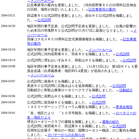
→
メンバールーム
記念事業等の案内を更新しました。（河内長野東ＲＣの20周年記念例会
の日程、場所が決定いたしました。）→
記念事業等の案内
2004/10/21
田辺東ＲＣ公式訪問を更新しました。岩出ＲＣ公式訪問を掲載しまし
た。→
公式訪問
2004/10/20
地区年間行事予定表、公式訪問予定表を更新しました。（台風の影響の
ため本日の羽曳野ＲＣ公式訪問が11月17日に延期となりました。）→
メ
ンバールーム
貝塚コスモスＲＣ10周年記念式典開催報告を掲載しました。→
記念事業
等の案内
2004/10/19
地区年間行事予定表を更新しました。→
メンバールーム
公式訪問に河内長野東ＲＣ、羽衣ＲＣを掲載しました。→
公式訪問
2004/10/14
公式訪問に堺おおいずみＲＣ、和歌山ＲＣを掲載しました。→
公式訪問
2004/10/08
地区年間行事予定表を更新しました。（11月13日(土) 第3回ＲＹＬＡ委
員会会議（出席義務者：地区RYLA委員）が追加されました。）
→
メンバールーム
2004/10/07
公式訪問に泉南ＲＣを掲載しました。
美原ＲＣ公式訪問に広報みはらを追加掲載しました。→
公式訪問
活動紹介に和歌山東南ロータリークラブを掲載しました。→
活動紹介
2004/10/06
公式訪問に高野山ＲＣを掲載しました。→
公式訪問
2004/10/04
公式訪問に富田林ＲＣを掲載しました。→
公式訪問
ＩＡＣリーダーシップフォーラム報告を掲載しました。→
委員会報告
2004/10/01
「友」地区だより 「１０月号報告」を掲載しました。→
ロータリーの
友・地区だより
堺北ロータリークラブの週報を掲載しました。→
週報の紹介
公式訪問に有田南ＲＣ、田辺東ＲＣを掲載しました。→
公式訪問
百周年記念冊子「奉仕の一世紀：国際ロータリー物語」のご案内を掲載
しました。→
ガバナーからのお知らせ