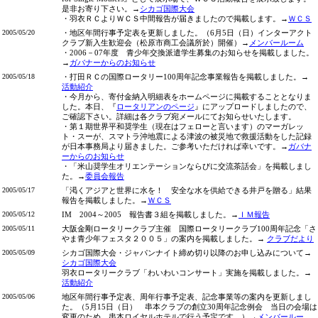
是非お寄り下さい。→
シカゴ国際大会
・羽衣ＲＣよりＷＣＳ中間報告が届きましたので掲載します。→
ＷＣＳ
2005/05/20
・地区年間行事予定表を更新しました。（6月5日（日）インターアクト
クラブ新入生歓迎会（松原市商工会議所於）開催）→
メンバールーム
・2006－07年度 青少年交換派遣学生募集のお知らせを掲載しました。
→
ガバナーからのお知らせ
2005/05/18
・打田ＲＣの国際ロータリー100周年記念事業報告を掲載しました。→
活動紹介
・今月から、寄付金納入明細表をホームページに掲載することとなりま
した。本日、『
ロータリアンのページ
』にアップロードしましたので、
ご確認下さい。詳細は各クラブ宛メールにてお知らせいたします。
・第１期世界平和奨学生（現在はフェローと言います）のマーガレッ
ト・スーが、スマトラ沖地震による津波の被災地で救援活動をした記録
が日本事務局より届きました。ご参考いただければ幸いです。→
ガバナ
ーからのお知らせ
・「米山奨学生オリエンテーションならびに交流茶話会」を掲載しまし
た。→
委員会報告
2005/05/17
「渇くアジアと世界に水を！ 安全な水を供給できる井戸を贈る」結果
報告を掲載しました。→
ＷＣＳ
2005/05/12
IM 2004～2005 報告書３組を掲載しました。→
ＩＭ報告
2005/05/11
大阪金剛ロータリークラブ主催 国際ロータリークラブ100周年記念「さ
やま青少年フェスタ２００５」の案内を掲載しました。→
クラブだより
2005/05/09
シカゴ国際大会・ジャパンナイト締め切り以降のお申し込みについて→
シカゴ国際大会
羽衣ロータリークラブ「わいわいコンサート」実施を掲載しました。→
活動紹介
2005/05/06
地区年間行事予定表、周年行事予定表、記念事業等の案内を更新しまし
た。（5月15日（日） 串本クラブの創立30周年記念例会 当日の会場は
変更のため、串本ロイヤルホテルで行う予定です。）→
メンバールー