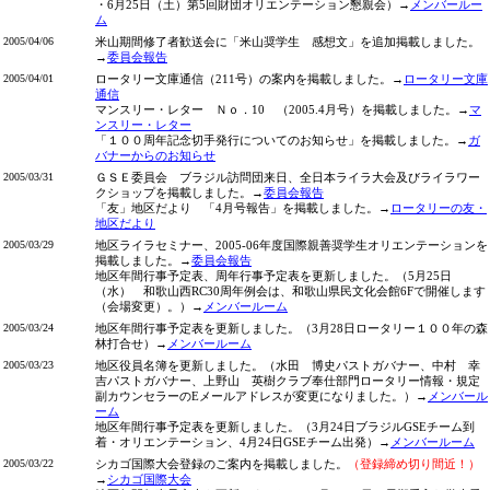
・6月25日（土）第5回財団オリエンテーション懇親会）→
メンバールー
ム
2005/04/06
米山期間修了者歓送会に「米山奨学生 感想文」を追加掲載しました。
→
委員会報告
2005/04/01
ロータリー文庫通信（211号）の案内を掲載しました。→
ロータリー文庫
通信
マンスリー・レター Ｎｏ．10 （2005.4月号）を掲載しました。→
マ
ンスリー・レター
「１００周年記念切手発行についてのお知らせ」を掲載しました。→
ガ
バナーからのお知らせ
2005/03/31
ＧＳＥ委員会 ブラジル訪問団来日、全日本ライラ大会及びライラワー
クショップを掲載しました。→
委員会報告
「友」地区だより 「4月号報告」を掲載しました。→
ロータリーの友・
地区だより
2005/03/29
地区ライラセミナー、2005-06年度国際親善奨学生オリエンテーションを
掲載しました。→
委員会報告
地区年間行事予定表、周年行事予定表を更新しました。（5月25日
（水） 和歌山西RC30周年例会は、和歌山県民文化会館6Fで開催します
（会場変更）。）→
メンバールーム
2005/03/24
地区年間行事予定表を更新しました。（3月28日ロータリー１００年の森
林打合せ）→
メンバールーム
2005/03/23
地区役員名簿を更新しました。（水田 博史パストガバナー、中村 幸
吉パストガバナー、上野山 英樹クラブ奉仕部門ロータリー情報・規定
副カウンセラーのEメールアドレスが変更になりました。）→
メンバール
ーム
地区年間行事予定表を更新しました。（3月24日ブラジルGSEチーム到
着・オリエンテーション、4月24日GSEチーム出発）→
メンバールーム
2005/03/22
シカゴ国際大会登録のご案内を掲載しました。
（登録締め切り間近！）
→
シカゴ国際大会