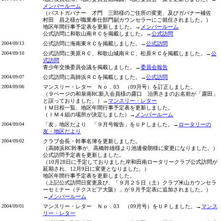
メンバールーム
（パストガバナー 才門 三郎様のご住所の変更、及びガバナー補佐
村田 昌之様が職業奉仕部門副カウンセラーにご就任されました。）
地区年間行事予定表を更新しました。→
メンバールーム
公式訪問に和歌山南ＲＣを掲載しました。→
公式訪問
2004/09/13
公式訪問に海南東ＲＣを掲載しました。→
公式訪問
2004/09/10
公式訪問に美原ＲＣ、和歌山城南ＲＣ、松原ＲＣを掲載しました。→
公
式訪問
青少年交換委員会議を掲載しました。→
委員会報告
2004/09/07
公式訪問に高師浜ＲＣを掲載しました。→
公式訪問
2004/09/06
マンスリー・レター Ｎｏ．03 （09月号）を訂正しました。
（９ページの和泉南RC新入会員様の露口 治男さまのお名前が「露田」
と誤っておりました。）→
マンスリー・レター
ＩＭ日程一覧、地区年間行事予定表を更新しました。
（ＩＭ４組の場所が決定しました）→
メンバールーム
2004/09/04
「友」地区だより 「９月号報告」をＵＰしました。→
ロータリーの
友・地区だより
2004/09/02
クラブ会長・幹事名簿を更新しました。
（高師浜RC幹事が、高橋幹雄様より池邊俊朗様に変更になりました。）
公式訪問予定表を更新しました。
（10月28日に予定しておりました岸和田南ロータリークラブ公式訪問が
延期され、12月9日に変更となりました。）
地区年間行事予定表を更新しました。
（上記公式訪問日変更及び、「９月２５日（土）クラブ米山カウンセラ
ーセミナー（テクスピア大阪）」が９月予定表に追加されました。）
→
メンバールーム
2004/09/01
マンスリー・レター Ｎｏ．03 （09月号）をＵＰしました。→
マンス
リー・レター