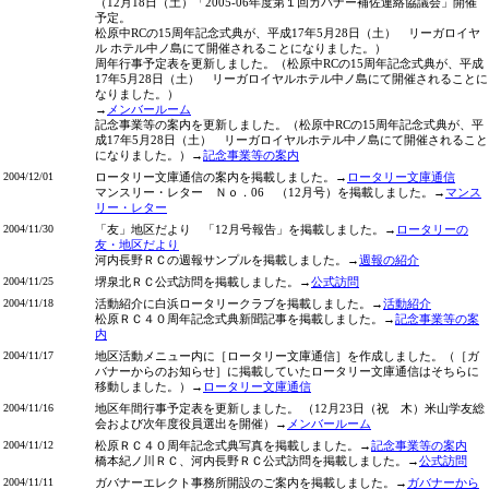
（12月18日（土）「2005-06年度第１回ガバナー補佐連絡協議会」開催
予定。
松原中RCの15周年記念式典が、平成17年5月28日（土） リーガロイヤ
ル ホテル中ノ島にて開催されることになりました。）
周年行事予定表を更新しました。（松原中RCの15周年記念式典が、平成
17年5月28日（土） リーガロイヤルホテル中ノ島にて開催されることに
なりました。）
→
メンバールーム
記念事業等の案内を更新しました。（松原中RCの15周年記念式典が、平
成17年5月28日（土） リーガロイヤルホテル中ノ島にて開催されること
になりました。）→
記念事業等の案内
2004/12/01
ロータリー文庫通信の案内を掲載しました。→
ロータリー文庫通信
マンスリー・レター Ｎｏ．06 （12月号）を掲載しました。→
マンス
リー・レター
2004/11/30
「友」地区だより 「12月号報告」を掲載しました。→
ロータリーの
友・地区だより
河内長野ＲＣの週報サンプルを掲載しました。→
週報の紹介
2004/11/25
堺泉北ＲＣ公式訪問を掲載しました。→
公式訪問
2004/11/18
活動紹介に白浜ロータリークラブを掲載しました。→
活動紹介
松原ＲＣ４０周年記念式典新聞記事を掲載しました。→
記念事業等の案
内
2004/11/17
地区活動メニュー内に［ロータリー文庫通信］を作成しました。（［ガ
バナーからのお知らせ］に掲載していたロータリー文庫通信はそちらに
移動しました。）→
ロータリー文庫通信
2004/11/16
地区年間行事予定表を更新しました。 （12月23日（祝 木）米山学友総
会および次年度役員選出を開催）→
メンバールーム
2004/11/12
松原ＲＣ４０周年記念式典写真を掲載しました。→
記念事業等の案内
橋本紀ノ川ＲＣ、河内長野ＲＣ公式訪問を掲載しました。→
公式訪問
2004/11/11
ガバナーエレクト事務所開設のご案内を掲載しました。→
ガバナーから