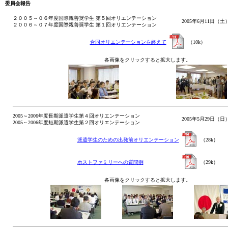
委員会報告
２００５～０６年度国際親善奨学生 第５回オリエンテーション
2005年6月11日（土
２００６～０７年度国際親善奨学生 第１回オリエンテーション
合同オリエンテーションを終えて
（10k）
各画像をクリックすると拡大します。
2005～2006年度長期派遣学生第４回オリエンテーション
2005年5月29日（日
2005～2006年度短期派遣学生第２回オリエンテーション
派遣学生のための出発前オリエンテーション
（28k）
ホストファミリーへの質問例
（29k）
各画像をクリックすると拡大します。