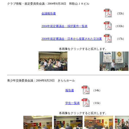
クラブ情報・規定委員長会議：2004年8月28日 和歌山ＪＡビル
会議報告書
（32k）
2004年規定審議会・採択案件一覧表
（132k）
2004年規定審議会・日本から提案された立法案
（17k）
各画像をクリックすると拡大します。
青少年交換委員会議：2004年8月29日 きららホール
報告書
（14k）
学生一覧表
（11k）
各画像をクリックすると拡大します。