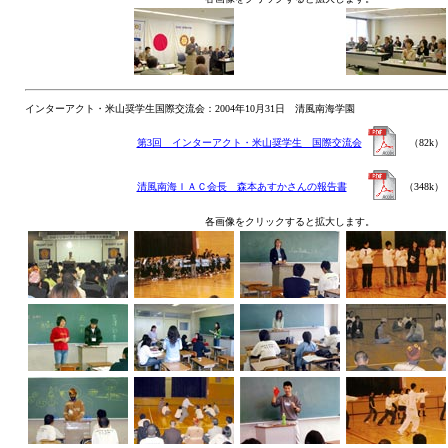
インターアクト・米山奨学生国際交流会：2004年10月31日 清風南海学園
第3回 インターアクト・米山奨学生 国際交流会
（82k）
清風南海ＩＡＣ会長 森本あすかさんの報告書
（348k）
各画像をクリックすると拡大します。