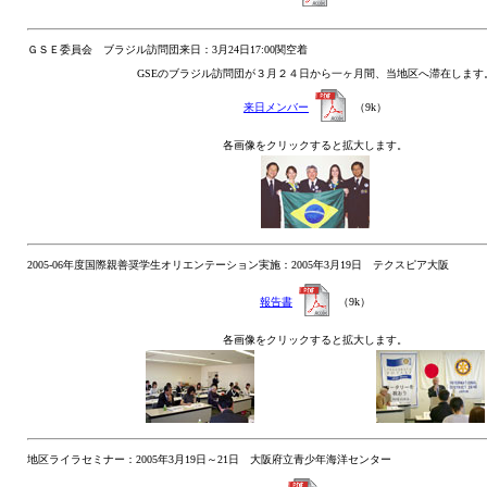
ＧＳＥ委員会 ブラジル訪問団来日：3月24日17:00関空着
GSEのブラジル訪問団が３月２４日から一ヶ月間、当地区へ滞在します
来日メンバー
（9k）
各画像をクリックすると拡大します。
2005-06年度国際親善奨学生オリエンテーション実施：2005年3月19日 テクスピア大阪
報告書
（9k）
各画像をクリックすると拡大します。
地区ライラセミナー：2005年3月19日～21日 大阪府立青少年海洋センター