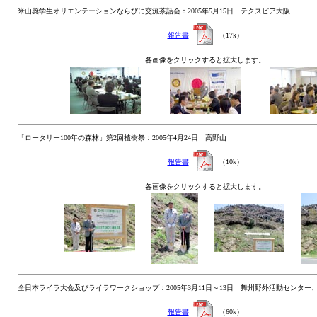
米山奨学生オリエンテーションならびに交流茶話会：2005年5月15日 テクスピア大阪
報告書
（17k）
各画像をクリックすると拡大します。
「ロータリー100年の森林」第2回植樹祭：2005年4月24日 高野山
報告書
（10k）
各画像をクリックすると拡大します。
全日本ライラ大会及びライラワークショップ：2005年3月11日～13日 舞州野外活動センタ
報告書
（60k）