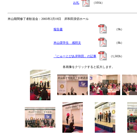
お礼
（101k）
米山期間修了者歓送会：2005年2月19日 岸和田浪切ホール
報告書
（9k）
米山奨学生 感想文
（8k）
「にゅーとぴあ岸和田」の記事
（1,502k）
各画像をクリックすると拡大します。