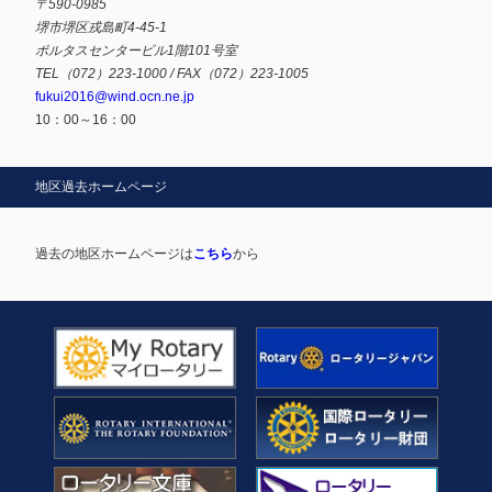
〒590-0985
堺市堺区戎島町4-45-1
ポルタスセンタービル1階101号室
TEL（072）223-1000 / FAX（072）223-1005
fukui2016@wind.ocn.ne.jp
10：00～16：00
地区過去ホームページ
過去の地区ホームページは
こちら
から