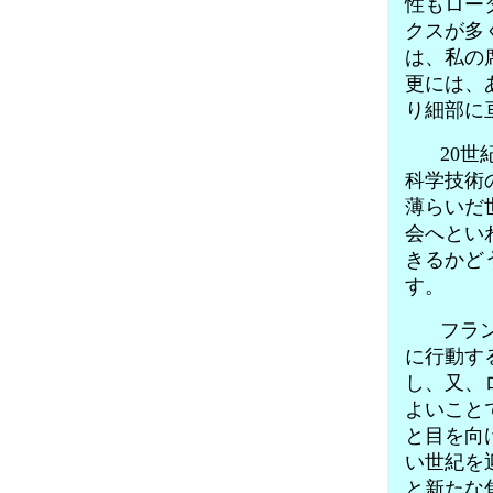
性もロー
クスが多
は、私の
更には、
り細部に
20世
科学技術
薄らいだ
会へとい
きるかど
す。
フラン
に行動す
し、又、
よいこと
と目を向
い世紀を
と新たな