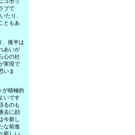
ニコボッ
ラブで
だいたり、
こともあ
り、後半は
れあいが
ら心の社
が実現で
思いま
々が積極的
よいです
語るのも
過去に顔
は今新し
たな前進
か新しい