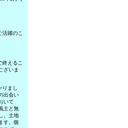
ご活躍のこ
で終えるこ
ございま
かりまし
の出会い
おいて
風土と無
し、土地
ます。個