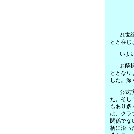
21世
とと存じ
いよい
お蔭様
ととなり
した。深
公式訪
た。そし
もあり多
は、クラ
関係でな
柄に沿っ