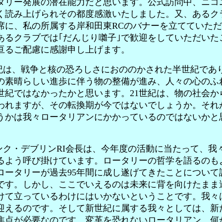
タリー発展の潜在能力だと思います。公式訪問中、ニコ
く読み上げられその都度感激いたしました。又、あるク
席に、私の所属する岸和田東RCのバナーを立てていた
あるクラブでは｢だんじり囃子｣で歓迎をしていただいた
亘るご配慮に感謝申し上げます。
紀は、戦争と核の恐ろしさにおののかされた半世紀であ
の素晴らしい進歩に伴う物の整備が進み、人々の心のふ
世紀ではなかったかと思います。21世紀は、物の社会か
われますが、その転換期が今ではないでしょうか。それ
うかは我々ロータリアンにかかっているのではないかと
ク・デブリンRI会長は、今年度の活動に当たって、我
るよう呼び掛けています。ロータリーの哲学を語るのも
ロータリーが過去95年間に成し遂げてきたことについて
です。しかし、ここでいえるのは未来に背を向けたまま
けて立っているわけにはいかないということです。我々
迎えるのです。そして新世紀に属する我々としては、新
焦点が必要なのです。変革を恐れないロータリアン、何