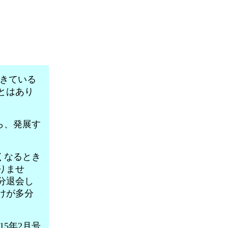
生きている
とはあり
ら、発展す
くなるとき
りませ
分退会し
けが多分
15年2月号