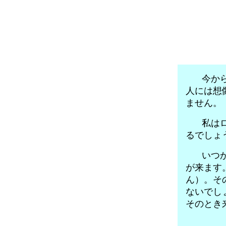
今から
人には想
ません。
私はロ
るでしょ
いつか
が来ます
ん）。そ
ないでし
そのとき