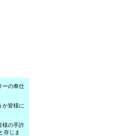
リーの奉仕
うか皆様に
皆様の手許
と存じま