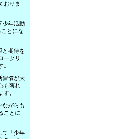
ておりま
青少年活動
することにな
望と期待を
ロータリ
す。
活習慣が大
心も薄れ
ます。
かながらも
ることに
して「少年