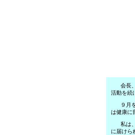
会長、
活動を続
９月を
は健康に
私は、
に届けら