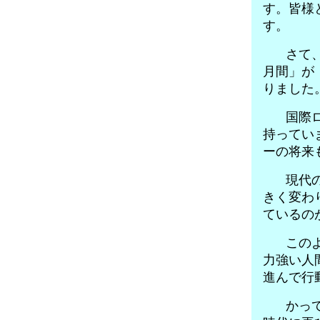
す。皆様
す。
さて、
月間」が「
りました
国際ロ
持ってい
ーの将来
現代の
きく変わ
ているの
このよ
力強い人
進んで行
かって