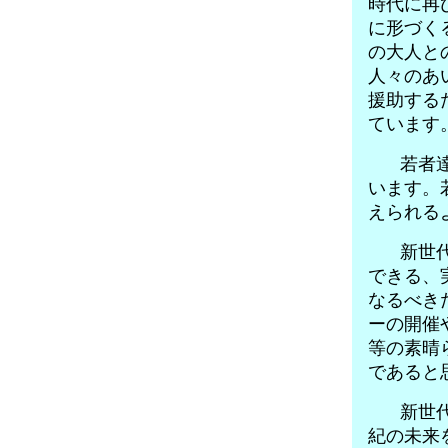
時代に再
に形づく
の大人と
人々のあ
援助する
ています
若者達
います。
えられる
新世代
できる、
なるべき
ーの開催
等の素晴
であると
新世代
紀の未来