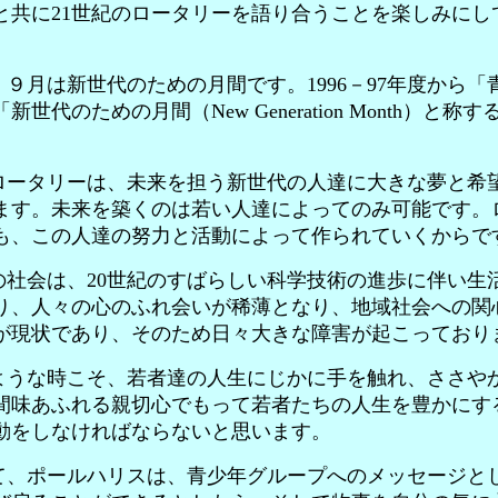
と共に21世紀のロータリーを語り合うことを楽しみにし
９月は新世代のための月間です。1996－97年度から「
新世代のための月間（New Generation Month）と称
。
ータリーは、未来を担う新世代の人達に大きな夢と希
ます。未来を築くのは若い人達によってのみ可能です。
も、この人達の努力と活動によって作られていくからで
社会は、20世紀のすばらしい科学技術の進歩に伴い生
り、人々の心のふれ会いが稀薄となり、地域社会への関
が現状であり、そのため日々大きな障害が起こっており
うな時こそ、若者達の人生にじかに手を触れ、ささや
間味あふれる親切心でもって若者たちの人生を豊かにす
動をしなければならないと思います。
、ポールハリスは、青少年グループへのメッセージと