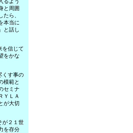
入るよう
身と周囲
したら、
を本当に
」と話し
来を信じて
望をかな
尽くす事の
の模範と
のセミナ
ＲＹＬＡ
とが大切
そが２１世
力を存分