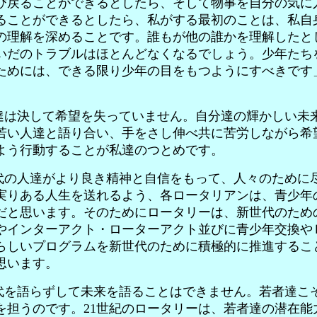
び戻ることができるとしたら、そして物事を自分の気に
ることができるとしたら、私がする最初のことは、私自
の理解を深めることです。誰もが他の誰かを理解したと
いだのトラブルはほとんどなくなるでしょう。少年たち
ためには、できる限り少年の目をもつようにすべきです
。
は決して希望を失っていません。自分達の輝かしい未
若い人達と語り合い、手をさし伸べ共に苦労しながら希
よう行動することが私達のつとめです。
の人達がより良き精神と自信をもって、人々のために
実りある人生を送れるよう、各ロータリアンは、青少年
だと思います。そのためにロータリーは、新世代のため
やインターアクト・ローターアクト並びに青少年交換や
らしいプログラムを新世代のために積極的に推進するこ
思います。
を語らずして未来を語ることはできません。若者達こ
を担うのです。21世紀のロータリーは、若者達の潜在能