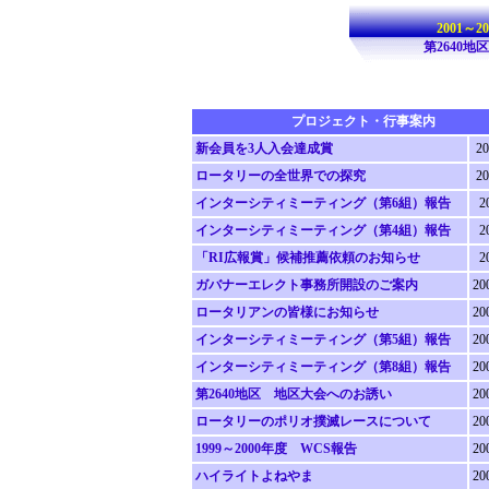
2001～
第2640
プロジェクト・行事案内
新会員を3人入会達成賞
20
ロータリーの全世界での探究
20
インターシティミーティング（第6組）報告
2
インターシティミーティング（第4組）報告
2
「RI広報賞」候補推薦依頼のお知らせ
2
ガバナーエレクト事務所開設のご案内
20
ロータリアンの皆様にお知らせ
20
インターシティミーティング（第5組）報告
20
インターシティミーティング（第8組）報告
20
第2640地区 地区大会へのお誘い
20
ロータリーのポリオ撲滅レースについて
20
1999～2000年度 WCS報告
20
ハイライトよねやま
20