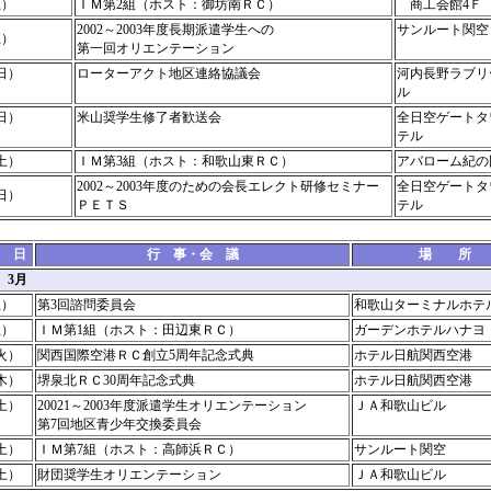
土）
ＩＭ第2組（ホスト：御坊南ＲＣ）
商工会館4Ｆ
2002～2003年度長期派遣学生への
サンルート関空
土）
第一回オリエンテーション
日）
ローターアクト地区連絡協議会
河内長野ラブリ
ル
日）
米山奨学生修了者歓送会
全日空ゲートタ
テル
土）
ＩＭ第3組（ホスト：和歌山東ＲＣ）
アバローム紀の
2002～2003年度のための会長エレクト研修セミナー
全日空ゲートタ
日）
ＰＥＴＳ
テル
 日
行 事・会 議
場 所
年 3月
土）
第3回諮問委員会
和歌山ターミナルホ
土）
ＩＭ第1組（ホスト：田辺東ＲＣ）
ガーデンホテルハナヨ
火）
関西国際空港ＲＣ創立5周年記念式典
ホテル日航関西空港
木）
堺泉北ＲＣ30周年記念式典
ホテル日航関西空港
土）
20021～2003年度派遣学生オリエンテーション
ＪＡ和歌山ビル
第7回地区青少年交換委員会
土）
ＩＭ第7組（ホスト：高師浜ＲＣ）
サンルート関空
土）
財団奨学生オリエンテーション
ＪＡ和歌山ビル