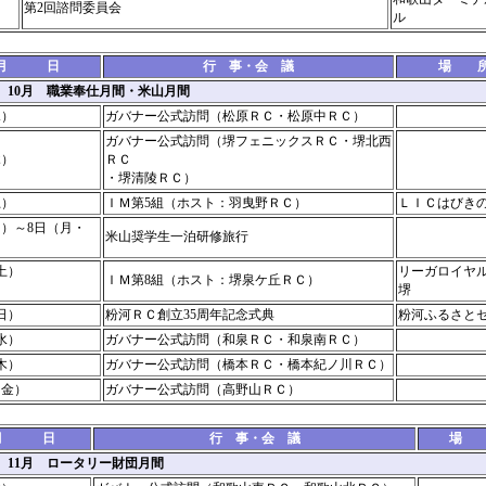
第2回諮問委員会
ル
月 日
行 事・会 議
場 
1年 10月 職業奉仕月間・米山月間
水）
ガバナー公式訪問（松原ＲＣ・松原中ＲＣ）
ガバナー公式訪問（堺フェニックスＲＣ・堺北西
木）
ＲＣ
・堺清陵ＲＣ）
土）
ＩＭ第5組（ホスト：羽曳野ＲＣ）
ＬＩＣはびき
日）～8日（月・
米山奨学生一泊研修旅行
土）
リーガロイヤ
ＩＭ第8組（ホスト：堺泉ケ丘ＲＣ）
堺
日）
粉河ＲＣ創立35周年記念式典
粉河ふるさと
水）
ガバナー公式訪問（和泉ＲＣ・和泉南ＲＣ）
木）
ガバナー公式訪問（橋本ＲＣ・橋本紀ノ川ＲＣ）
（金）
ガバナー公式訪問（高野山ＲＣ）
月 日
行 事・会 議
場 
年 11月 ロータリー財団月間