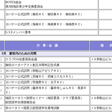
ROTEX総会
第3回地区青少年交換委員会
ガバナー公式訪問（御坊ＲＣ・御坊東ＲＣ・御坊南ＲＣ）
ガバナー公式訪問（海南ＲＣ・海南東ＲＣ・海南西ＲＣ）
G.S.Eメンバー選考
月
行 事・会 議
場 
1年 9月 新世代のための月間
土）
クラブOA化委員長会議
ＪＡ和歌山ビ
日）
御坊ローターアクト創立30周年記念式典
月）
ガバナー公式訪問（和歌山アゼリアＲＣ）
火）
ガバナー公式訪問（貝塚ＲＣ・貝塚コスモスＲＣ）
水）
ガバナー公式訪問（羽曳野ＲＣ・太子ＲＣ）
ガバナー公式訪問（藤井寺ＲＣ・藤井寺しゅらＲＣ・美原Ｒ
木）
Ｃ）
土）
地区ロータリー財団セミナー（地区委員・クラブ委員長）
ＪＡ和歌山ビル
財団奨学生帰国報告会
日）
非ロータリー国受入財団奨学生選考試験
ＪＡ和歌山ビル