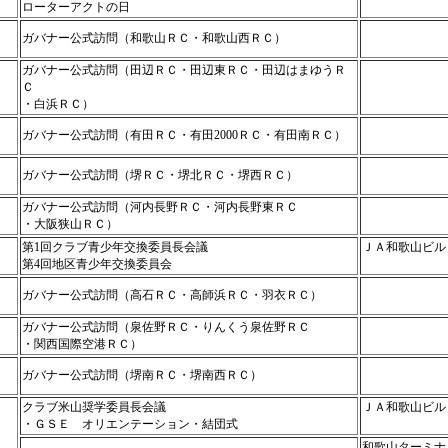
ローターアクトの日
ガバナー公式訪問（和歌山ＲＣ・和歌山西ＲＣ）
ガバナー公式訪問（田辺ＲＣ・田辺東ＲＣ・田辺はまゆうＲ
Ｃ
・白浜ＲＣ）
ガバナー公式訪問（有田ＲＣ・有田2000ＲＣ・有田南ＲＣ）
ガバナー公式訪問（堺ＲＣ・堺北ＲＣ・堺西ＲＣ）
ガバナー公式訪問（河内長野ＲＣ・河内長野東ＲＣ
・大阪狭山ＲＣ）
第1回クラブ青少年交換委員長会議
ＪＡ和歌山ビル
第4回地区青少年交換委員会
ガバナー公式訪問（高石ＲＣ・高師浜ＲＣ・羽衣ＲＣ）
ガバナー公式訪問（泉佐野ＲＣ・りんくう泉佐野ＲＣ
・関西国際空港ＲＣ）
ガバナー公式訪問（堺南ＲＣ・堺南西ＲＣ）
クラブ米山奨学委員長会議
ＪＡ和歌山ビル
・ＧＳＥ オリエンテーション・結団式
和歌山ターミナ