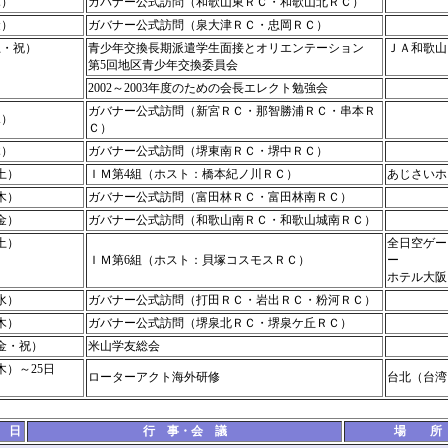
木）
ガバナー公式訪問（和歌山東ＲＣ・和歌山北ＲＣ）
金）
ガバナー公式訪問（泉大津ＲＣ・忠岡ＲＣ）
土・祝）
青少年交換長期派遣学生面接とオリエンテーション
ＪＡ和歌
第5回地区青少年交換委員会
2002～2003年度のための会長エレクト勉強会
ガバナー公式訪問（新宮ＲＣ・那智勝浦ＲＣ・串本Ｒ
水）
Ｃ）
木）
ガバナー公式訪問（堺東南ＲＣ・堺中ＲＣ）
土）
ＩＭ第4組（ホスト：橋本紀ノ川ＲＣ）
あじさいホ
木）
ガバナー公式訪問（富田林ＲＣ・富田林南ＲＣ）
金）
ガバナー公式訪問（和歌山南ＲＣ・和歌山城南ＲＣ）
土）
全日空ゲー
ＩＭ第6組（ホスト：貝塚コスモスＲＣ）
ー
ホテル大
水）
ガバナー公式訪問（打田ＲＣ・岩出ＲＣ・粉河ＲＣ）
木）
ガバナー公式訪問（堺泉北ＲＣ・堺泉ケ丘ＲＣ）
（金・祝）
米山学友総会
木）～25日
ローターアクト海外研修
台北（台湾
 日
行 事・会 議
場 所