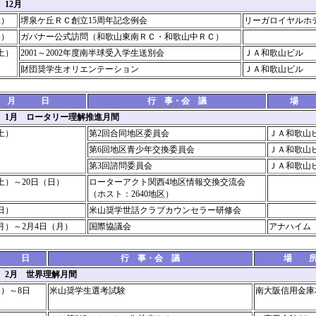
 12月
土）
堺泉ケ丘ＲＣ創立15周年記念例会
リーガロイヤルホ
金）
ガバナー公式訪問（和歌山東南ＲＣ・和歌山中ＲＣ）
土）
2001～2002年度南半球受入学生送別会
ＪＡ和歌山ビル
財団奨学生オリエンテーション
ＪＡ和歌山ビル
月 日
行 事・会 議
場 
2年 1月 ロータリー理解推進月間
土）
第2回合同地区委員会
ＪＡ和歌山
第6回地区青少年交換委員会
ＪＡ和歌
第3回諮問委員会
ＪＡ和歌
土）～20日（日）
ローターアクト関西4地区情報交換交流会
（ホスト：2640地区）
日）
米山奨学世話クラブカウンセラー研修会
（月）～2月4日（月）
国際協議会
アナハイム
月 日
行 事・会 議
場 
年 2月 世界理解月間
木）～8日
米山奨学生選考試験
南大阪信用金庫