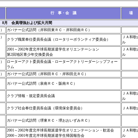
月
行 事・会 議
場
1年 8月 会員増強および拡大月間
金）
ガバナー公式訪問（岸和田東ＲＣ・岸和田南ＲＣ）
土）
ＪＡ和歌
クラブ職業奉仕委員長会議（ロータリーボランティア委員会）
ル
2001～2002年度北半球長期派遣学生オリエンテーション
ＪＡ和歌
第2回地区青少年交換委員会
ル
日）
ローターアクト委員長会議・ローターアクトリーダーシップフォー
ラム
水）
ガバナー公式訪問（岸和田ＲＣ・岸和田北ＲＣ）
ガバナー公式訪問（泉南ＲＣ・阪南ＲＣ）
ＪＡ和歌
クラブ情報・規定委員長会議
ル
クラブ社会奉仕委員長会議（環境保全委員会）
ＪＡ和歌
ガバナー公式訪問（堺東ＲＣ・堺おおいずみＲＣ）
2001～2002年度北半球長期派遣学生オリエンテーション・歓送会
ＪＡ和歌
2000～2001年度北半球長期派遣学生帰国報告会
ル