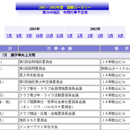
2001～2002年度 国際ロータリー
第2640地区 年間行事予定表
2001年
2002年
7月
8月
9月
10月
11月
12月
1月
2月
3月
4月
5月
6月
 日
行 事・会 議
場 所
年 7月 識字率向上月間
土）
第1回合同地区委員会
ＪＡ和歌山ビル
日）
第1回諮問委員会
和歌山ターミナル
受入学生歓送会
ＪＡ和歌山ビル
土）
第1回地区青少年交換委員会
ＪＡ和歌山ビル
クラブ奉仕・クラブ会員増強委員長会議
ＪＡ和歌山ビル
日）
クラブ青少年・ライラ活動委員長会議
ＪＡ和歌山ビル
（金・祝）
クラブ国際奉仕・世界社会奉仕委員長会議
ＪＡ和歌山ビル
（オン・ツウ・バルセロナ委員会）
土）
クラブ雑誌・広報・会報委員長会議
ＪＡ和歌山ビル
土）
地区ＧＳＥ委員会
ＪＡ和歌山ビル
インターアクト年次大会