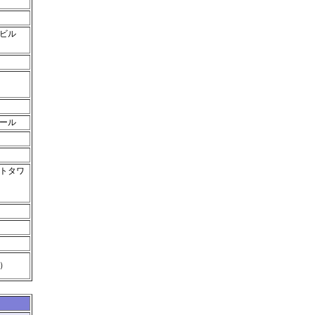
山ビル
ール
トタワ
阪
）